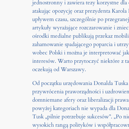
jednostronny i zawiera tezy korzystne d
atakując opozycję oraz prezydenta Karola
upływem czasu, szczególnie po przegranej
artykuły wyrażające rozczarowanie i znie
ośrodki medialne publikują przekaz mobili
zahamowanie spadającego poparcia i utrzy
wobec Polski i można je interpretować ja
interesów. Warto przytoczyć niektóre z t
oczekują od Warszawy.
Od początku urzędowania Donalda Tuska n
przywrócenia praworządności i uzdrowieni
domniemane afery oraz liberalizacji pra
powyżej kategoriach nie wypada dla Donald
Tusk „pilnie potrzebuje sukcesów”. „Po 
wysokich rangą polityków i współpracowni