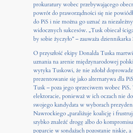
prokuratury wobec przebywającego obecni
powrót do praworządności się nie powiódł
do PiS i nie można go uznać za niezależn
widocznych sukcesów. „Tusk obiecał ścig
by sobie życzyło” – zauważa dziennikarka
O przyszłość ekipy Donalda Tuska martwi
uznania na arenie międzynarodowej polski
wytyka Tuskowi, że nie zdołał doprowadzi
prezentowanie się jako alternatywa dla P
Tusk – poza jego sprzeciwem wobec PiS. T
elektoracie, ponieważ w ich oczach nie 
swojego kandydata w wyborach prezydenck
Nawrockiego „paraliżuje koalicję i frustr
szybko znaleźć drogę albo do kompromisu
poparcie w sondażach pozostanie niskie, a