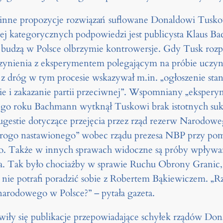
inne propozycje rozwiązań suflowane Donaldowi Tusko
iej kategorycznych podpowiedzi jest publicysta Klaus B
budzą w Polsce olbrzymie kontrowersje. Gdy Tusk rozp
zynienia z eksperymentem polegającym na próbie uczyn
z dróg w tym procesie wskazywał m.in. „ogłoszenie sta
e i zakazanie partii przeciwnej”. Wspomniany „ekspery
tego roku Bachmann wytknął Tuskowi brak istotnych su
sugestie dotyczące przejęcia przez rząd rezerw Narodo
 „wrogo nastawionego” wobec rządu prezesa NBP przy 
. Także w innych sprawach widoczne są próby wpływani
a. Tak było chociażby w sprawie Ruchu Obrony Granic,
 nie potrafi poradzić sobie z Robertem Bąkiewiczem. „R
narodowego w Polsce?” – pytała gazeta.
iły się publikacje przepowiadające schyłek rządów Don