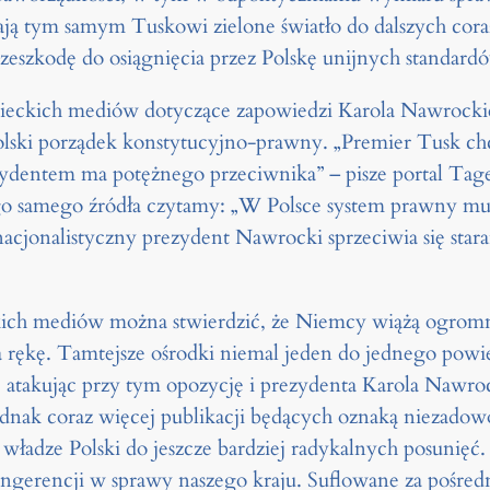
ją tym samym Tuskowi zielone światło do dalszych cora
eszkodę do osiągnięcia przez Polskę unijnych standard
ieckich mediów dotyczące zapowiedzi Karola Nawrockie
olski porządek konstytucyjno-prawny. „Premier Tusk chc
ydentem ma potężnego przeciwnika” – pisze portal Tag
 samego źródła czytamy: „W Polsce system prawny musi
acjonalistyczny prezydent Nawrocki sprzeciwia się sta
kich mediów można stwierdzić, że Niemcy wiążą ogrom
a rękę. Tamtejsze ośrodki niemal jeden do jednego powi
takując przy tym opozycję i prezydenta Karola Nawroc
 jednak coraz więcej publikacji będących oznaką niezad
 władze Polski do jeszcze bardziej radykalnych posunięć
a ingerencji w sprawy naszego kraju. Suflowane za poś