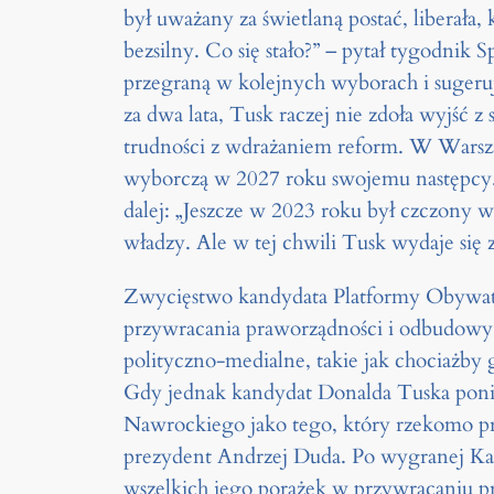
był uważany za świetlaną postać, liberała
bezsilny. Co się stało?” – pytał tygodnik
przegraną w kolejnych wyborach i sugeru
za dwa lata, Tusk raczej nie zdoła wyjść
trudności z wdrażaniem reform. W Warsza
wyborczą w 2027 roku swojemu następcy. 
dalej: „Jeszcze w 2023 roku był czczony 
władzy. Ale w tej chwili Tusk wydaje się 
Zwycięstwo kandydata Platformy Obywat
przywracania praworządności i odbudowy
polityczno-medialne, takie jak chociażby 
Gdy jednak kandydat Donalda Tuska ponió
Nawrockiego jako tego, który rzekomo p
prezydent Andrzej Duda. Po wygranej Ka
wszelkich jego porażek w przywracaniu p