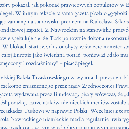
, który pokazał, jak pokonać prawicowych populistów w E
 Spiegel. W innym tekście ta sama gazeta pisała o „głę
jąc zamianę na stanowisku premiera na Radosława Sikor
 z sondażowej zapaści. Z Nawrockim na stanowisku prez
wie spekuluje się, że Tusk ponownie dokona rekonstrukc
W blokach startowych stoi obyty w świecie minister spr
w całej Europie jako świetlana postać, ponieważ udało m
zmęczony i rozdrażniony” – pisał Spiegel.
elskiej Rafała Trzaskowskiego w wyborach prezydenck
 rzekomo zniszczonego przez rządy Zjednoczonej Prawi
gazeta wydawana przez Bundestag, pisały wówczas, że „dl
sł porażkę, ostrze ataków niemieckich mediów zostało
rzeszkadza Tuskowi w naprawie Polski. Wcześniej z te
rola Nawrockiego niemieckie media regularnie uwiaryg
raworządności, w tym w odpolitycznianiu wymiaru sprawi