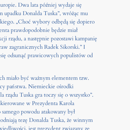
uropie. Dwa lata później wydaje się
bokim upadku Donalda Tuska”, wróżąc mu
skiego. „Choć wybory odbędą się dopiero
ydenta prawdopodobnie będzie miał
ji rządu, a następnie pozostawi kampanię
aw zagranicznych Radek Sikorski.” I
u się odsunąć prawicowych populistów od
ich miało być ważnym elementem tzw.
cy państwa. Niemieckie ośrodki
a rządu Tuska gra toczy się o wszystko”.
 skierowane w Prezydenta Karola
go samego powodu atakowany był
odniają tezę Donalda Tuska, że winnym
edliwości, jest prezydent związany ze