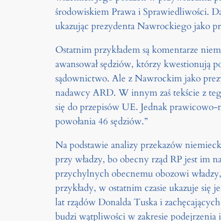
środowiskiem Prawa i Sprawiedliwości. Da
ukazując prezydenta Nawrockiego jako prz
Ostatnim przykładem są komentarze niem
awansował sędziów, którzy kwestionują p
sądownictwo. Ale z Nawrockim jako prez
nadawcy ARD. W innym zaś tekście z tego
się do przepisów UE. Jednak prawicowo-n
powołania 46 sędziów.”
Na podstawie analizy przekazów niemiec
przy władzy, bo obecny rząd RP jest im n
przychylnych obecnemu obozowi władzy, a
przykłady, w ostatnim czasie ukazuje się
lat rządów Donalda Tuska i zachęcających
budzi wątpliwości w zakresie podejrzeni