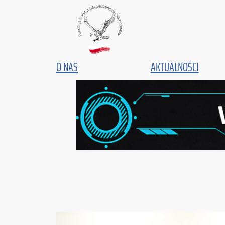
Przejdź
do
treści
O NAS
AKTUALNOŚCI