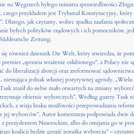
e na Węgrzech byłego ministra sprawiedliwości Zbigni
, czego przykładem jest Trybunał Konstytucyjny, który 
y”. Dlatego, jak czytamy, wobec spadku zaufania społecz
anie byłych polityków rządowych i ich pomocników, jed
 Süddeutsche Zeitung.
 się również dziennik Die Welt, który stwierdza, że 
 premier „sprawia wrażenie osłabionego”, a Polacy nie s
ć do liberalizacji aborcji oraz zreformować sądownictwa
iS, niemająca jednak własnej pozytywnej agendy. „Wiel
usk zraził do siebie mało otwartych na zmiany wyborcó
dotrzymuje obietnic wyborczych”. Według gazety Tusk n
ich, a wizja braku możliwości przeprowadzania reform
uje jej wyborców”. Autor komentarza podpowiada dwie dro
 z prezydentem Nawrockim, albo do omijania go w proc
 jego koalicji będzie grozić porażka wyborcza” – czytamy