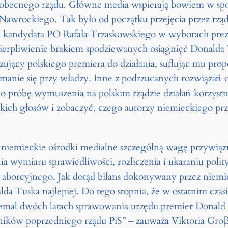
la obecnego rządu. Główne media wspierają bowiem w sp
 Nawrockiego. Tak było od początku przejęcia przez rzą
 kandydata PO Rafała Trzaskowskiego w wyborach prezyd
cierpliwienie brakiem spodziewanych osiągnięć Donalda 
zujący polskiego premiera do działania, suflując mu pro
manie się przy władzy. Inne z podrzucanych rozwiązań o
ko próbę wymuszenia na polskim rządzie działań korzys
akich głosów i zobaczyć, czego autorzy niemieckiego pr
iemieckie ośrodki medialne szczególną wagę przywiązu
a wymiaru sprawiedliwości, rozliczenia i ukaraniu pol
wa aborcyjnego. Jak dotąd bilans dokonywany przez ni
a Tuska najlepiej. Do tego stopnia, że w ostatnim czasi
niemal dwóch latach sprawowania urzędu premier Donald
ków poprzedniego rządu PiS” – zauważa Viktoria Groβma