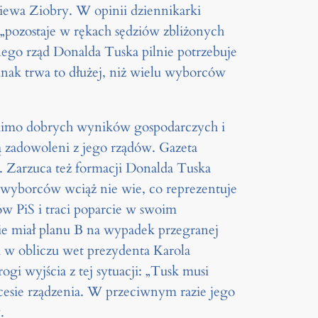
ewa Ziobry. W opinii dziennikarki
„pozostaje w rękach sędziów zbliżonych
nego rząd Donalda Tuska pilnie potrzebuje
nak trwa to dłużej, niż wielu wyborców
pomimo dobrych wyników gospodarczych i
ą zadowoleni z jego rządów. Gazeta
. Zarzuca też formacji Donalda Tuska
u wyborców wciąż nie wie, co reprezentuje
w PiS i traci poparcie w swoim
ie miał planu B na wypadek przegranej
 w obliczu wet prezydenta Karola
gi wyjścia z tej sytuacji: „Tusk musi
esie rządzenia. W przeciwnym razie jego
.